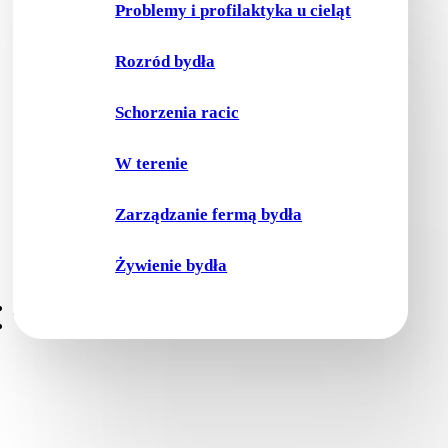
Problemy i profilaktyka u cieląt
Rozród bydła
Schorzenia racic
W terenie
Zarządzanie fermą bydła
Żywienie bydła
Kontakt