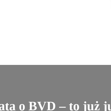
ta o BVD – to już j