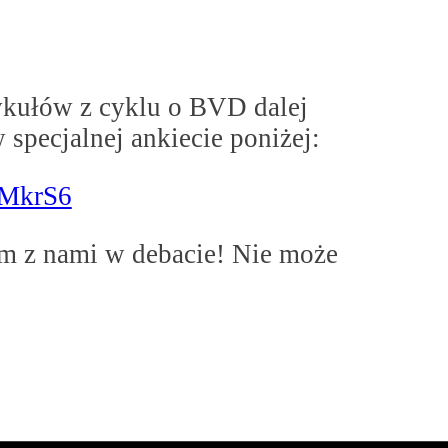
tykułów z cyklu o BVD dalej
w specjalnej ankiecie poniżej:
MMkrS6
em z nami w debacie! Nie może