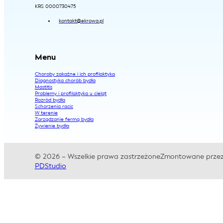
KRS 0000730475
kontakt@ekrowa.pl
Menu
Choroby zakaźne i ich profilaktyka
Diagnostyka chorób bydła
Mastitis
Problemy i profilaktyka u cieląt
Rozród bydła
Schorzenia racic
W terenie
Zarządzanie fermą bydła
Żywienie bydła
© 2026 – Wszelkie prawa zastrzeżone
Zmontowane przez
PDStudio