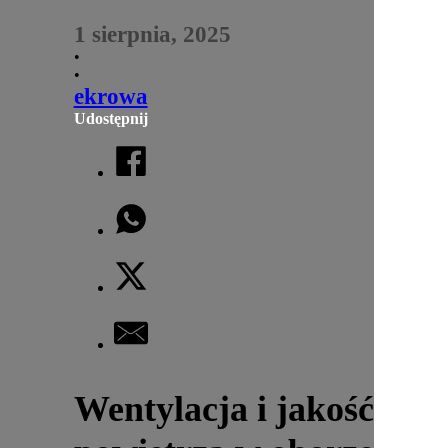
1 sierpnia, 2025
•
•
ekrowa
Udostępnij
Wentylacja i jakość