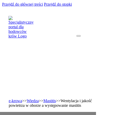
Przejdź do głównej treści
Przejdź do stopki
e-krowa
>>
Wiedza
>>
Mastitis
>>
Wentylacja i jakość
powietrza w oborze a występowanie mastitis