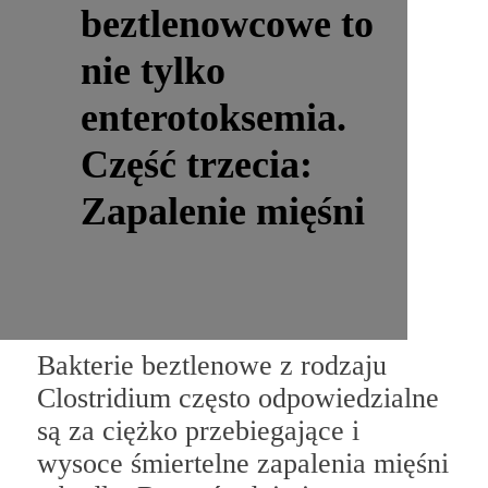
beztlenowcowe to
nie tylko
enterotoksemia.
Część trzecia:
Zapalenie mięśni
Bakterie beztlenowe z rodzaju
Clostridium często odpowiedzialne
są za ciężko przebiegające i
wysoce śmiertelne zapalenia mięśni