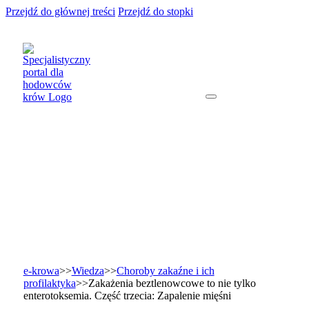
Przejdź do głównej treści
Przejdź do stopki
e-krowa
>>
Wiedza
>>
Choroby zakaźne i ich
profilaktyka
>>
Zakażenia beztlenowcowe to nie tylko
enterotoksemia. Część trzecia: Zapalenie mięśni