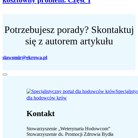
kosztowny problem. Część I
Potrzebujesz porady? Skontaktuj
się z autorem artykułu
slawomir@ekrowa.pl
Specjalisty
dla hodowców krów
Kontakt
Stowarzyszenie „Weterynaria Hodowcom”
Stowarzyszenie ds. Promocji Zdrowia Bydła