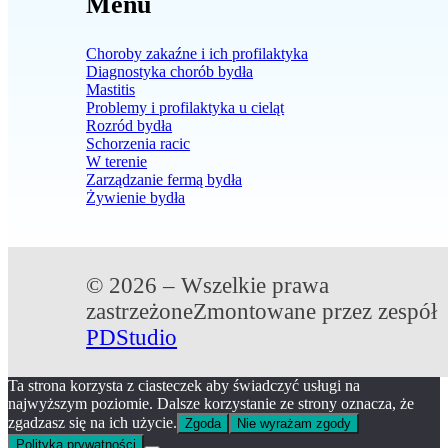
Menu
Choroby zakaźne i ich profilaktyka
Diagnostyka chorób bydła
Mastitis
Problemy i profilaktyka u cieląt
Rozród bydła
Schorzenia racic
W terenie
Zarządzanie fermą bydła
Żywienie bydła
© 2026 – Wszelkie prawa
zastrzeżone
Zmontowane przez zespół
PDStudio
Ta strona korzysta z ciasteczek aby świadczyć usługi na
najwyższym poziomie. Dalsze korzystanie ze strony oznacza, że
zgadzasz się na ich użycie.
Zgoda
Nie wyrażam zgody
Polityka prywatności