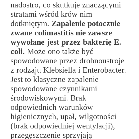
nadostro, co skutkuje znaczącymi
stratami wśród krów nim
dotkniętym.
Zapalenie potocznie
zwane colimastitis nie zawsze
wywołane jest przez bakterię E.
coli.
Może ono także być
spowodowane przez drobnoustroje
z rodzaju Klebsiella i Enterobacter.
Jest to klasyczne zapalenie
spowodowane czynnikami
środowiskowymi. Brak
odpowiednich warunków
higienicznych, upał, wilgotności
(brak odpowiedniej wentylacji),
przegęszczenie sprzyjają