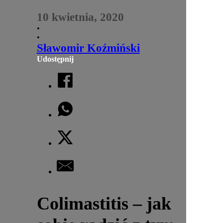
10 kwietnia, 2020
•
•
Sławomir Koźmiński
Udostępnij
Colimastitis – jak