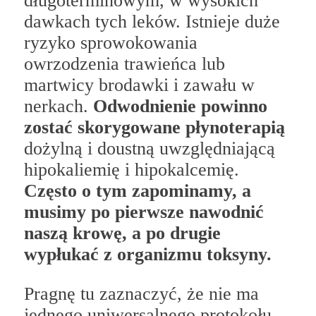
długoterminowym, w wysokich
dawkach tych leków. Istnieje duże
ryzyko sprowokowania
owrzodzenia trawieńca lub
martwicy brodawki i zawału w
nerkach.
Odwodnienie powinno
zostać skorygowane płynoterapią
dożylną i doustną uwzględniającą
hipokaliemię i hipokalcemię.
Często o tym zapominamy, a
musimy po pierwsze nawodnić
naszą krowę, a po drugie
wypłukać z organizmu toksyny.
Pragnę tu zaznaczyć, że nie ma
jednego uniwersalnego protokołu