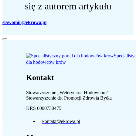
się z autorem artykułu
slawomir@ekrowa.pl
Specjalisty
dla hodowców krów
Kontakt
Stowarzyszenie „Weterynaria Hodowcom”
Stowarzyszenie ds. Promocji Zdrowia Bydła
KRS 0000730475
kontakt@ekrowa.pl