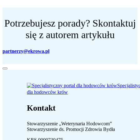
Potrzebujesz porady? Skontaktuj
się z autorem artykułu
partnerzy@ekrowa.pl
Specjalisty
dla hodowców krów
Kontakt
Stowarzyszenie „Weterynaria Hodowcom”
Stowarzyszenie ds. Promocji Zdrowia Bydła
KRS 0000730475