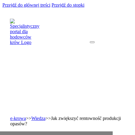
Przejdź do głównej treści
Przejdź do stopki
e-krowa
>>
Wiedza
>>
Jak zwiększyć rentowność produkcji
opasów?