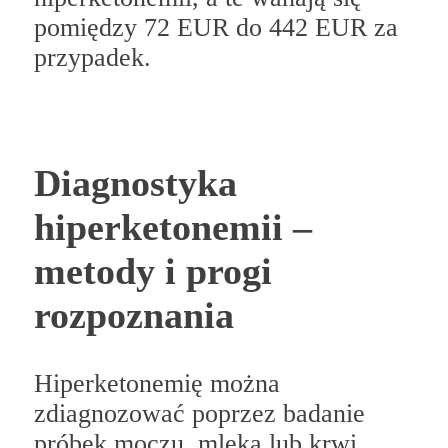
pomiędzy 72 EUR do 442 EUR za
przypadek.
Diagnostyka
hiperketonemii –
metody i progi
rozpoznania
Hiperketonemię można
zdiagnozować poprzez badanie
próbek moczu, mleka lub krwi.