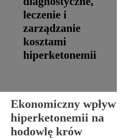
diagnostyczne,
leczenie i
zarządzanie
kosztami
hiperketonemii
Ekonomiczny wpływ
hiperketonemii na
hodowlę krów